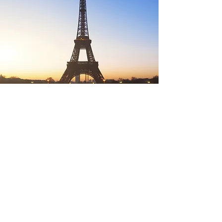
Vol en classe affaires pour Tokyo
280 €
contact@hardworktrip.com