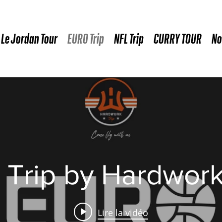
Le Jordan Tour
EURO Trip
NFL Trip
CURRY TOUR
No
 Trip by Hardwork
Lire la vidéo